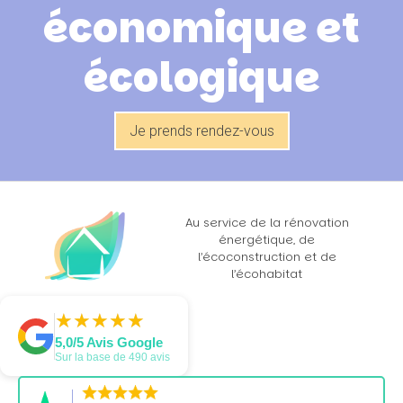
économique et
écologique
Je prends rendez-vous
Au service de la rénovation
énergétique, de
l’écoconstruction et de
l’écohabitat
★
★
★
★
★
★
★
★
★
★
5,0/5 Avis Google
Sur la base de 490 avis