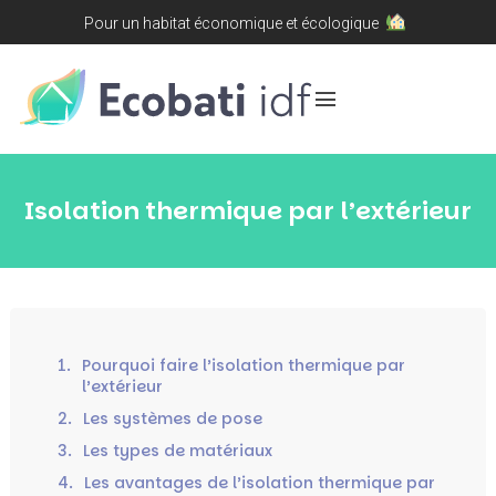
Pour un habitat économique et écologique
menu
Isolation thermique par l’extérieur
1.
Pourquoi faire l’isolation thermique par
l’extérieur
2.
Les systèmes de pose
3.
Les types de matériaux
4.
Les avantages de l’isolation thermique par