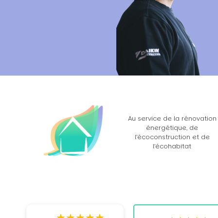
Au service de la rénovation
énergétique, de
l’écoconstruction et de
l’écohabitat
★
★
★
★
★
★
★
★
★
★