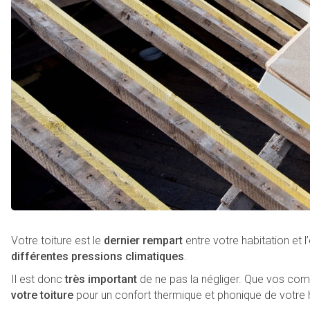
Votre toiture est le
dernier rempart
entre votre habitation et l
différentes pressions climatiques
.
Il est donc
très important
de ne pas la négliger. Que vos co
votre toiture
pour un confort thermique et phonique de votre h