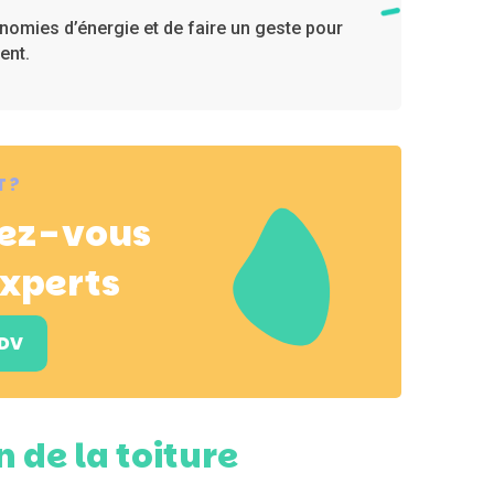
onomies d’énergie et de faire un geste pour
ent.
 ?
dez-vous
experts
RDV
 de la toiture