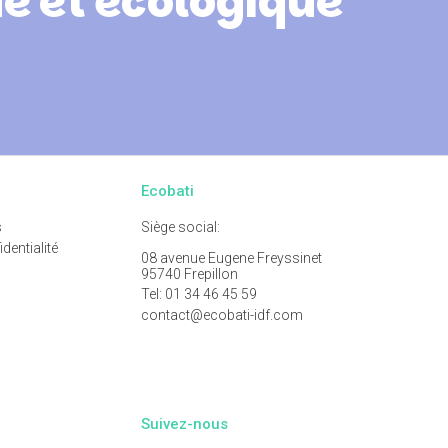
 et écologique
Ecobati
s
Siège social:
dentialité
08 avenue Eugene Freyssinet
95740 Frepillon
Tel:
01 34 46 45 59
contact@ecobati-idf.com
Suivez-nous