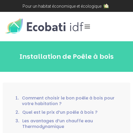
Pour un habitat économique et écologique
menu
Installation de Poêle à bois
1.
Comment choisir le bon poêle à bois pour
votre habitation ?
2.
Quel est le prix d’un poêle à bois ?
3.
Les avantages d’un chauffe eau
Thermodynamique