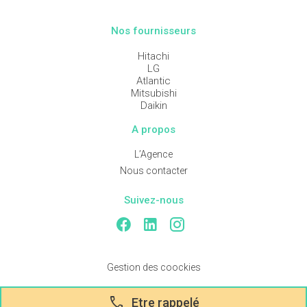
Nos fournisseurs
Hitachi
LG
Atlantic
Mitsubishi
Daikin
A propos
L’Agence
Nous contacter
Suivez-nous
Gestion des coockies
Création de site internet :
Audouin Réalisations
call
Etre rappelé