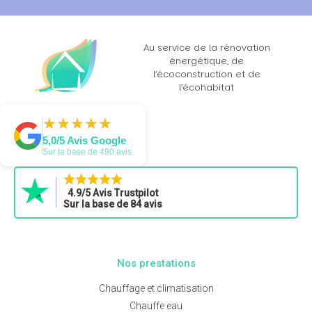
Au service de la rénovation
énergétique, de
l’écoconstruction et de
l’écohabitat
★
★
★
★
★
★
★
★
★
★
5,0/5 Avis Google
Sur la base de 490 avis
4.9/5 Avis Trustpilot
Sur la base de 84 avis
Nos prestations
Chauffage et climatisation
Chauffe eau