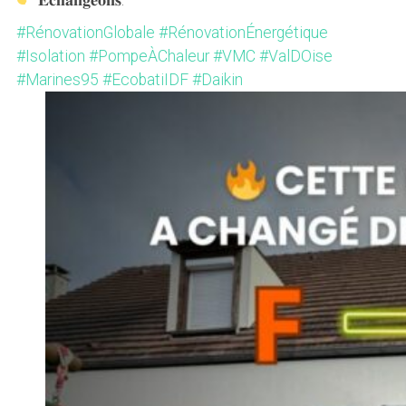
#
RénovationGlobale
#
RénovationÉnergétique
#
Isolation
#
PompeÀChaleur
#
VMC
#
ValDOise
#
Marines95
#
EcobatiIDF
#
Daikin