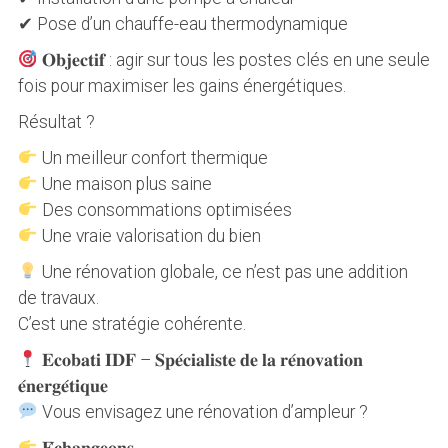
✔ Pose d’un chauffe-eau thermodynamique
𝐎𝐛𝐣𝐞𝐜𝐭𝐢𝐟 : agir sur tous les postes clés en une seule
fois pour maximiser les gains énergétiques.
Résultat ?
Un meilleur confort thermique
Une maison plus saine
Des consommations optimisées
Une vraie valorisation du bien
Une rénovation globale, ce n’est pas une addition
de travaux.
C’est une stratégie cohérente.
𝐄𝐜𝐨𝐛𝐚𝐭𝐢 𝐈𝐃𝐅 – 𝐒𝐩𝐞́𝐜𝐢𝐚𝐥𝐢𝐬𝐭𝐞 𝐝𝐞 𝐥𝐚 𝐫𝐞́𝐧𝐨𝐯𝐚𝐭𝐢𝐨𝐧
𝐞́𝐧𝐞𝐫𝐠𝐞́𝐭𝐢𝐪𝐮𝐞
Vous envisagez une rénovation d’ampleur ?
𝐄́𝐜𝐡𝐚𝐧𝐠𝐞𝐨𝐧𝐬.