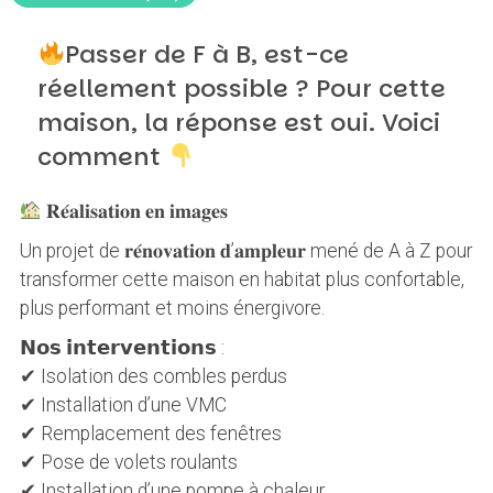
Passer de F à B, est-ce
réellement possible ? Pour cette
maison, la réponse est oui. Voici
comment
𝐑𝐞́𝐚𝐥𝐢𝐬𝐚𝐭𝐢𝐨𝐧 𝐞𝐧 𝐢𝐦𝐚𝐠𝐞𝐬
Un projet de 𝐫𝐞́𝐧𝐨𝐯𝐚𝐭𝐢𝐨𝐧 𝐝’𝐚𝐦𝐩𝐥𝐞𝐮𝐫 mené de A à Z pour
transformer cette maison en habitat plus confortable,
plus performant et moins énergivore.
𝗡𝗼𝘀 𝗶𝗻𝘁𝗲𝗿𝘃𝗲𝗻𝘁𝗶𝗼𝗻𝘀 :
✔ Isolation des combles perdus
✔ Installation d’une VMC
✔ Remplacement des fenêtres
✔ Pose de volets roulants
✔ Installation d’une pompe à chaleur