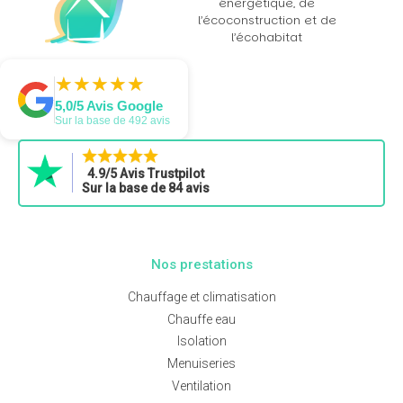
énergétique, de
l’écoconstruction et de
l’écohabitat
★
★
★
★
★
★
★
★
★
★
5,0/5 Avis Google
Sur la base de 492 avis
4.9/5 Avis Trustpilot
Sur la base de 84 avis
Nos prestations
Chauffage et climatisation
Chauffe eau
Isolation
Menuiseries
Ventilation