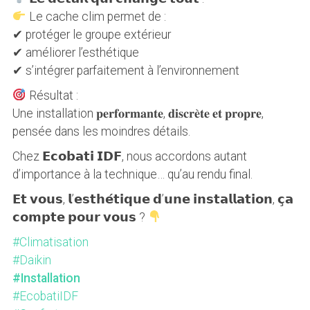
Le cache clim permet de :
✔ protéger le groupe extérieur
✔ améliorer l’esthétique
✔ s’intégrer parfaitement à l’environnement
Résultat :
Une installation 𝐩𝐞𝐫𝐟𝐨𝐫𝐦𝐚𝐧𝐭𝐞, 𝐝𝐢𝐬𝐜𝐫𝐞̀𝐭𝐞 𝐞𝐭 𝐩𝐫𝐨𝐩𝐫𝐞,
pensée dans les moindres détails.
Chez 𝗘𝗰𝗼𝗯𝗮𝘁𝗶 𝗜𝗗𝗙, nous accordons autant
d’importance à la technique… qu’au rendu final.
𝗘𝘁 𝘃𝗼𝘂𝘀, 𝗹’𝗲𝘀𝘁𝗵𝗲́𝘁𝗶𝗾𝘂𝗲 𝗱’𝘂𝗻𝗲 𝗶𝗻𝘀𝘁𝗮𝗹𝗹𝗮𝘁𝗶𝗼𝗻, 𝗰̧𝗮
𝗰𝗼𝗺𝗽𝘁𝗲 𝗽𝗼𝘂𝗿 𝘃𝗼𝘂𝘀 ?
#Climatisation
#Daikin
#Installation
#EcobatiIDF