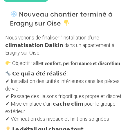
Nouveau chantier terminé à
Eragny sur Oise
Nous venons de finaliser l’installation d’une
𝗰𝗹𝗶𝗺𝗮𝘁𝗶𝘀𝗮𝘁𝗶𝗼𝗻 𝗗𝗮𝗶𝗸𝗶𝗻 dans un appartement à
Éragny-sur-Oise.
Objectif : allier 𝐜𝐨𝐧𝐟𝐨𝐫𝐭, 𝐩𝐞𝐫𝐟𝐨𝐫𝐦𝐚𝐧𝐜𝐞 𝐞𝐭 𝐝𝐢𝐬𝐜𝐫𝐞́𝐭𝐢𝐨𝐧
𝗖𝗲 𝗾𝘂𝗶 𝗮 𝗲́𝘁𝗲́ 𝗿𝗲́𝗮𝗹𝗶𝘀𝗲́ :
✔ Installation des unités intérieures dans les pièces
de vie
✔ Passage des liaisons frigorifiques propre et discret
✔ Mise en place d’un 𝗰𝗮𝗰𝗵𝗲 𝗰𝗹𝗶𝗺 pour le groupe
extérieur
✔ Vérification des niveaux et finitions soignées
𝗟𝗲 𝗱𝗲́𝘁𝗮𝗶𝗹 𝗾𝘂𝗶 𝗰𝗵𝗮𝗻𝗴𝗲 𝘁𝗼𝘂𝘁 :